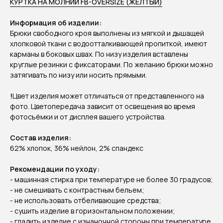
КУРТКА НА МОЛНИИ FB-OVERSIZE (ЖЁЛТЫЙ)
Информация об изделии:
Брюки свободного кроя выполнены из мягкой и дышащей
хлопковой ткани с водоотталкивающей пропиткой, имеют
карманы в боковых швах. По низу изделия вставлены
круглые резинки с фиксаторами. По желанию брюки можно
затягивать по низу или носить прямыми.
!
Цвет изделия может отличаться от представленного на
фото. Цветопередача зависит от освещения во время
фотосъёмки и от дисплея вашего устройства.
Состав изделия:
62% хлопок, 36% нейлон, 2% спандекс
Рекомендации по уходу:
- машинная стирка при температуре не более 30 градусов;
- не смешивать с контрастным бельем;
- не использовать отбеливающие средства;
- сушить изделие в горизонтальном положении;
- гладить изделие с изнаночной стороны при температуре