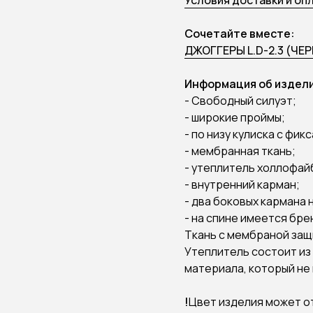
Условия доставки и оп
Сочетайте вместе:
ДЖОГГЕРЫ L.D-2.3 (ЧЕ
Информация об издели
- Свободный силуэт;
- широкие проймы;
- по низу кулиска с фик
- мембранная ткань;
- утеплитель холлофайб
- внутренний карман;
- два боковых кармана 
- на спине имеется бр
Ткань с мембраной защ
Утеплитель состоит из
материала, который не
!
Цвет изделия может о