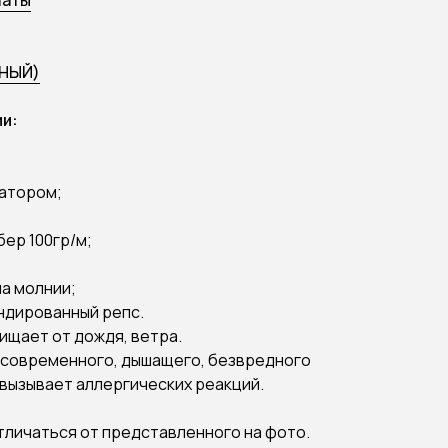
латы
РНЫЙ)
и:
сатором;
ер 100гр/м;
на молнии;
ендированный репс.
ищает от дождя, ветра.
 современного, дышащего, безвредного
 вызывает аллергических реакций.
тличаться от представленного на фото.