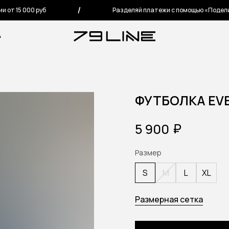
 15 000 руб
Разделяй платежи с помощью «Подели»
А
ФУТБОЛКА EVE
₽
5 900
Размер
S
M
L
XL
Размерная сетка