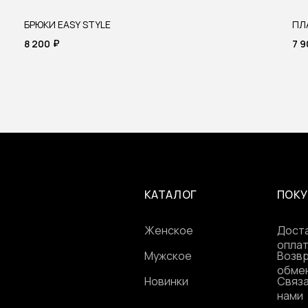
БРЮКИ EASY STYLE
ПЛ
₽
8 200
7 
КАТАЛОГ
ПОКУ
Женское
Доста
опла
Мужское
Возвр
обме
Новинки
Связа
нами