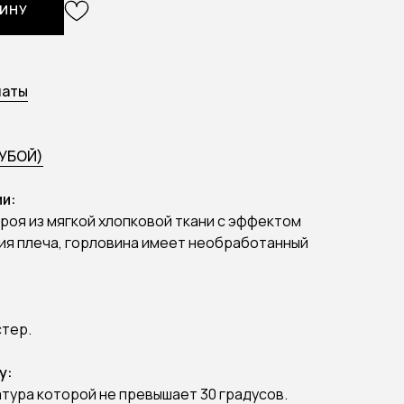
ЗИНУ
латы
УБОЙ)
и:
роя из мягкой хлопковой ткани с эффектом
ия плеча, горловина имеет необработанный
стер.
у:
атура которой не превышает 30 градусов.