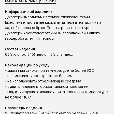
МАЙКА BAZA PRINT (ЧЕРНЫЙ)
Информация об изделии:
Джоггеры выполнены из тонкой хлопковой ткани.
Вместимые накладные карманы на передней части и на
задней половине брюк. Пояс на резинке и шнуре.
Джоггеры Aber станут отличным дополнением Вашего
гардероба в летний период.
Состав изделия:
63% хлопок, 34% нейлон, 3% спандекс
Рекомендации по уходу:
- машинная стирка при температуре не более 30 C;
- не смешивать с контрастным бельем;
- не использовать отбеливающие средства;
- сушить изделие в горизонтальном положении;
- гладить изделие с изнаночной стороны при температуре
не более 110 С.
Параметры изделия:
S:
Обхват по талии (39 см) / Обхват по бедрам (57 см) /