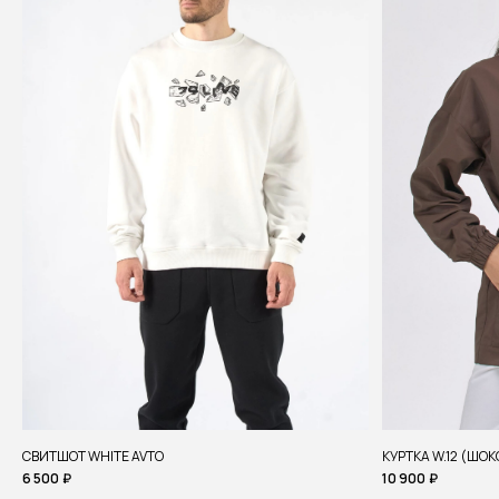
СВИТШОТ WHITE AVTO
КУРТКА W.12 (ШО
6 500
₽
10 900
₽