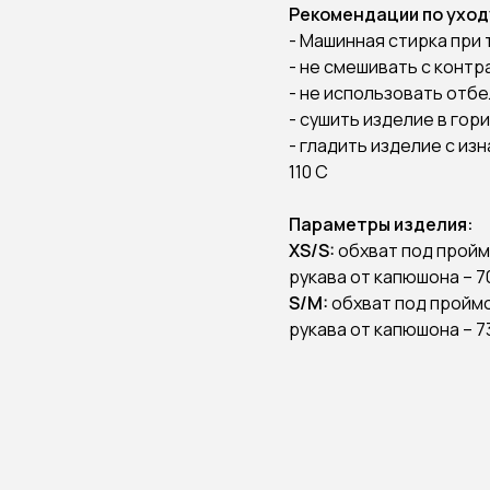
Рекомендации по уход
- Машинная стирка при 
- не смешивать с конт
- не использовать отб
- сушить изделие в го
- гладить изделие с и
110 С
Параметры изделия:
XS/S:
обхват под проймо
рукава от капюшона – 7
S/M:
обхват под проймой
рукава от капюшона – 7