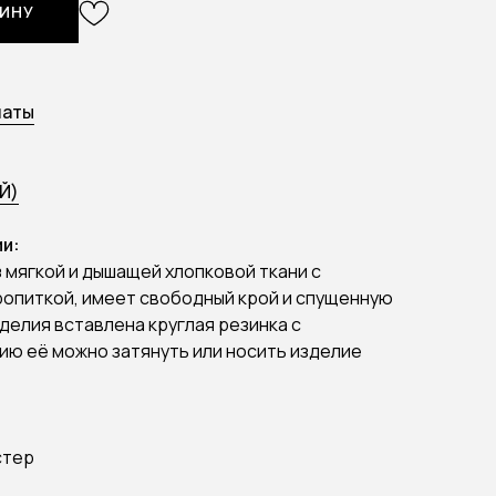
ЗИНУ
латы
Й)
и:
 мягкой и дышащей хлопковой ткани с
опиткой, имеет свободный крой и спущенную
зделия вставлена круглая резинка с
ию её можно затянуть или носить изделие
стер