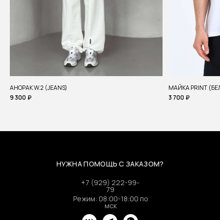
АНОРАК W.2 (JEANS)
МАЙКА PRINT (Б
9 300
₽
3 700
₽
НУЖНА ПОМОЩЬ С ЗАКАЗОМ?
+7 (929) 222-99-
79
Режим: 08:00-18:00 по
мск