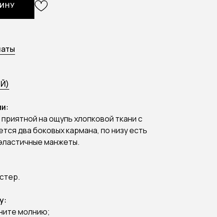
ЗИНУ
латы
Й)
и:
 приятной на ощупь хлопковой ткани с
тся два боковых кармана, по низу есть
 эластичные манжеты.
эстер.
у:
гните молнию;