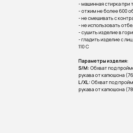
- машинная стирка при 
- отжим не более 600 
- не смешивать с конт
- не использовать отб
- сушить изделие в го
- гладить изделие с л
110 С
Параметры изделия:
S/М:
Обхват под проймой
рукава от капюшона (76
L/XL:
Обхват под проймо
рукава от капюшона (78