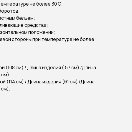
температуре не более 30 C;
оборотов;
растным бельем;
еливающие средства;
ризонтальном положении;
ицевой стороны при температуре не более
 (108 см) / Длина изделия ( 57 см) /Длина
 см)
й (114 см) / Длина изделия (61 см) /Длина
 см).